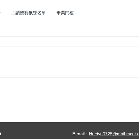
冊
工讀競賽獲獎名單
畢業門檻
0
E-mail：
Hueiyu0725@mail.mcut.e