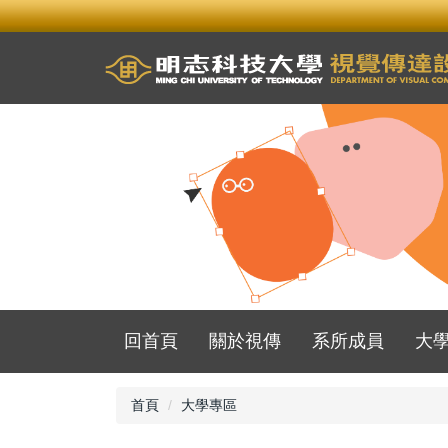
跳
到
主
要
內
容
區
回首頁
關於視傳
系所成員
大
首頁
大學專區