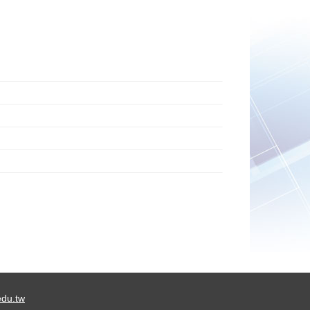
du.tw