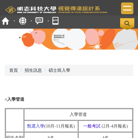
跳
到
主
要
內
容
區
首頁
招生訊息
碩士班入學
○入學管道
入學管道
甄選入學
(10月-11月報名)
一般考試
(2月-4月報名)
招生名額
6名
4名