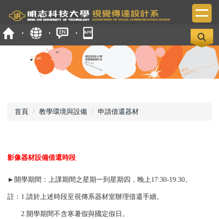
跳
到
主
要
內
容
區
首頁
教學環境與設備
申請借還器材
影像器材設備借還時段
►
開學期間：上課期間之星期一到星期四
，
晚上17:30-19:30
。
註：1.請於上述時段至視傳系器材室辦理借還手續。
2.
開學期間不含寒暑假與
國定假日
。