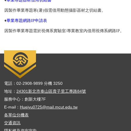
♦
畢業專題器材借用切結書
因製作畢業專題寒(暑)假需借用動態攝影器材之切結書。
♦
畢業專題網路IP申請表
因製作畢業專題需於視傳系實驗室/專業教室內借用視傳系網路IP。
電話：02-2908-9899 分機 3250
地址：
24301新北市泰山區貴子里工專路84號
服務中心：創新大樓7F
E-mail：
Hueiyu0725@mail.mcut.edu.tw
各單位分機表
交通資訊
隱私權及資安宣告